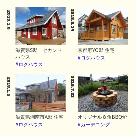
2018.9.14
2019.1.6
滋賀県S邸 セカンド
京都府YO邸 住宅
ハウス
#ログハウス
#ログハウス
2016.7.23
2018.1.5
滋賀県湖南市A邸 住宅
オリジナル８角BBQ炉
#ログハウス
#ガーデニング