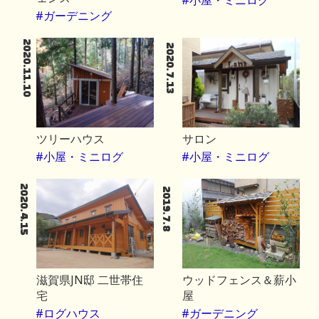
#小屋・ミニログ
#ガーデニング
2020.11.10
2020.7.13
ツリーハウス
サロン
#小屋・ミニログ
#小屋・ミニログ
2020.4.15
2019.7.8
滋賀県JN邸 二世帯住
ウッドフェンス＆薪小
宅
屋
#ログハウス
#ガーデニング