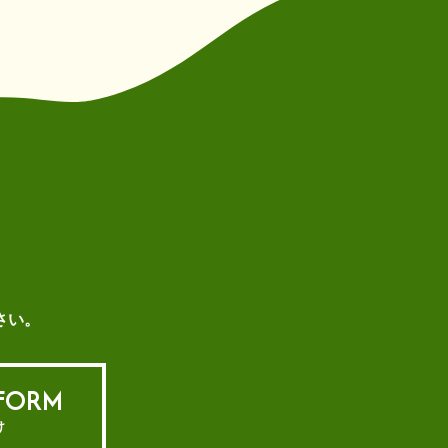
さい。
 FORM
け