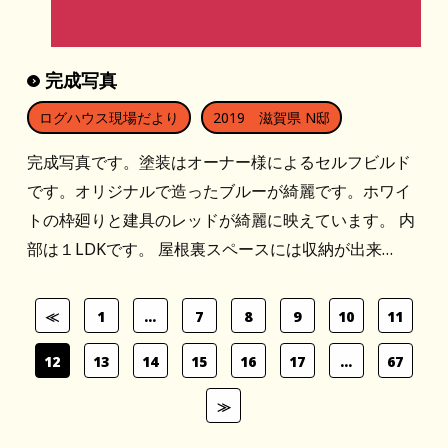
完成写真
ログハウス現場だより
2019 滋賀県 N邸
完成写真です。塗装はオーナー様によるセルフビルド
です。オリジナルで造ったブルーが綺麗です。ホワイ
トの枠廻りと建具のレッドが綺麗に映えています。 内
部は１LDKです。 屋根裏スペースには収納が出来…
≪
1
…
7
8
9
10
11
12
13
14
15
16
17
…
67
≫