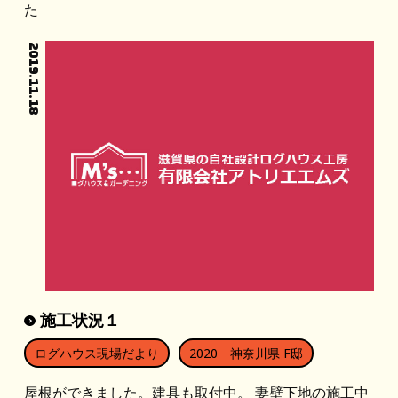
た
2019.11.18
施工状況１
ログハウス現場だより
2020 神奈川県 F邸
屋根ができました。建具も取付中。 妻壁下地の施工中