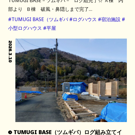
TUMUGI BASE－ツムギバ－ ログ組完了☆ Ａ棟 内
部より Ｂ棟 破風・鼻隠しまで完了…
#TUMUGI BASE（ツムギバ
#ログハウス
#宿泊施設
#
小型ログハウス
#平屋
2026.3.10
TUMUGI BASE（ツムギバ）ログ組み立てイ