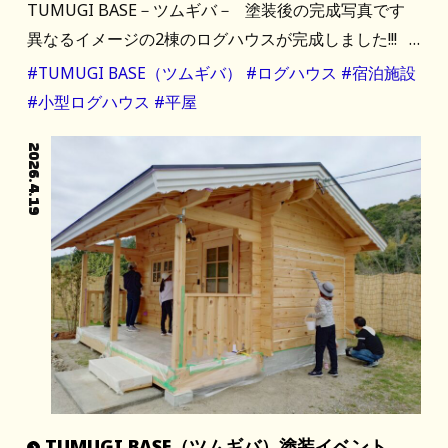
TUMUGI BASE－ツムギバ－ 塗装後の完成写真です
異なるイメージの2棟のログハウスが完成しました!!! …
#TUMUGI BASE（ツムギバ）
#ログハウス
#宿泊施設
#小型ログハウス
#平屋
2026.4.19
TUMUGI BASE（ツムギバ）塗装イベント